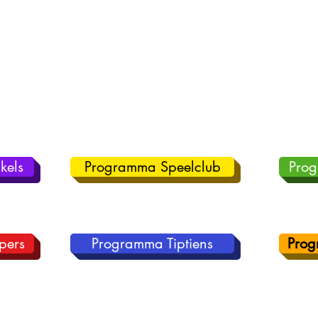
kels
Programma Speelclub
Pro
pers
Programma Tiptiens
Prog