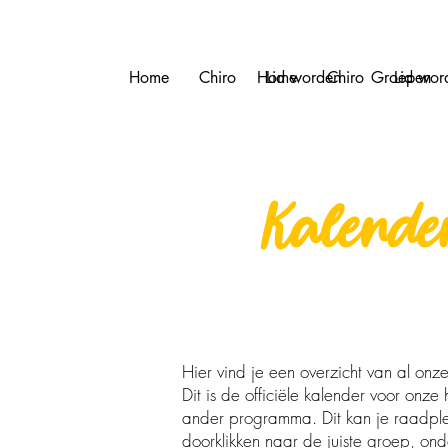
Home
Chiro
Home
Lid worden
Chiro
Groepen
Lid wor
CHIRO
Kalende
Hier vind je een overzicht van al onze
Dit is de officiële kalender voor onze
ander programma. Dit kan je raadple
doorklikken naar de juiste groep, o