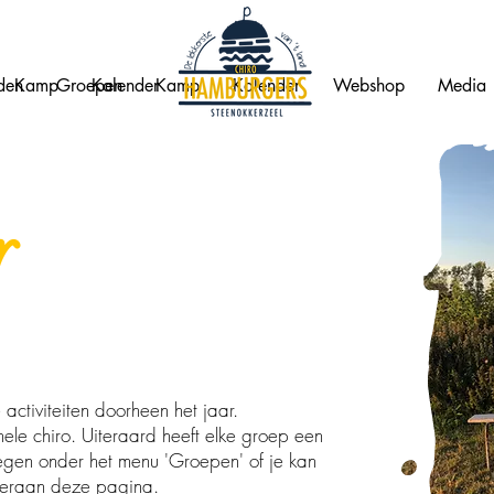
den
Kamp
Groepen
Kalender
Kamp
Kalender
Webshop
Media
r
 activiteiten doorheen het jaar.
 hele chiro. Uiteraard heeft elke groep een
gen onder het menu 'Groepen' of je kan
nderaan deze pagina.