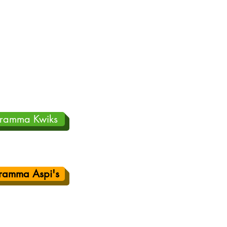
gramma Kwiks
ramma Aspi's