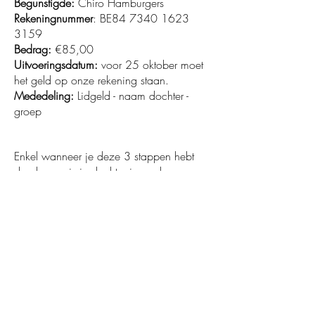
Begunstigde:
Chiro Hamburgers
Rekeningnummer
: BE84
7340 1623
3159
Bedrag:
€85,00
Uitvoeringsdatum:
voor 25 oktober moet
het geld op onze rekening staan.
Mededeling:
Lidgeld - naam dochter -
groep
Enkel wanneer je deze 3 stappen hebt
doorlopen, is je dochter ingeschreven en
verzekerd. Onze verzekering dekt de
volgende zaken: burgerlijke
aansprakelijkheid, ongevallen,
rechtsbijstand, overlijden en blijvende
invaliditeit. Je dochter is niet verzekerd
voor materiële schade zoals
kleerscheuren, kapotte fiets of bril. Voor
meer informatie,
klik hier
.