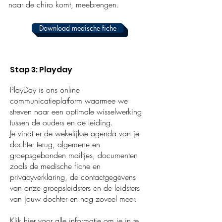
naar de chiro komt, meebrengen.
Download medische fiche
Stap 3: Playday
PlayDay is ons online
communicatieplatform waarmee we
streven naar een optimale
wisselwerking
tussen de ouders en de leiding.
Je vindt er de wekelijkse agenda van je
dochter terug, algemene en
groepsgebonden mailtjes, documenten
zoals de medische fiche en
privacyverklaring, de contactgegevens
van onze groepsleidsters en de leidsters
van jouw dochter en nog zoveel meer.
Klik
hier
voor alle informatie om je in te